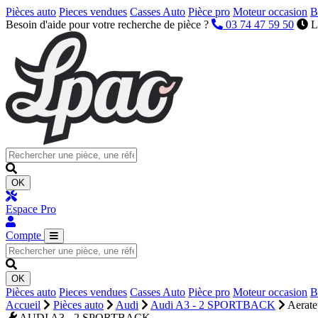
Pièces auto
Pieces vendues
Casses Auto
Pièce pro
Moteur occasion
B
Besoin d'aide pour votre recherche de pièce ?
03 74 47 59 50
L
OK
Espace Pro
Compte
OK
Pièces auto
Pieces vendues
Casses Auto
Pièce pro
Moteur occasion
B
Accueil
Pièces auto
Audi
Audi A3 - 2 SPORTBACK
Aerate
AUDI A3 - 2 SPORTBACK