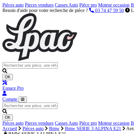
Pièces auto
Pieces vendues
Casses Auto
Pièce pro
Moteur occasion
B
Besoin d'aide pour votre recherche de pièce ?
03 74 47 59 50
L
OK
Espace Pro
Compte
OK
Pièces auto
Pieces vendues
Casses Auto
Pièce pro
Moteur occasion
B
Accueil
Pièces auto
Bmw
Bmw SERIE 3 ALPINA E21
Aera
BMW SERIE 3 ALPINA E21