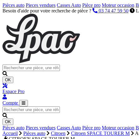
Pièces auto
Pieces vendues
Casses Auto
Pièce pro
Moteur occasion
B
Besoin d'aide pour votre recherche de pièce ?
03 74 47 59 50
L
OK
Espace Pro
Compte
OK
Pièces auto
Pieces vendues
Casses Auto
Pièce pro
Moteur occasion
B
Accueil
Pièces auto
Citroen
Citroen SPACE TOURER M
Ae
CITROEN SPACE TOURER M