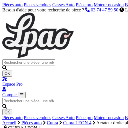
Pièces auto
Pieces vendues
Casses Auto
Pièce pro
Moteur occasion
B
Besoin d'aide pour votre recherche de pièce ?
03 74 47 59 50
L
OK
Espace Pro
Compte
OK
Pièces auto
Pieces vendues
Casses Auto
Pièce pro
Moteur occasion
B
Accueil
Pièces auto
Cupra
Cupra LEON 4
Aerateur droite p
CUPRA LEON 4