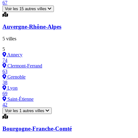
67
Voir les 15 autres villes
Auvergne-Rhône-Alpes
5 villes
5
Annecy
74
Clermont-Ferrand
63
Grenoble
38
Lyon
69
Saint-Étienne
42
Voir les 1 autres villes
Bourgogne-Franche-Comté