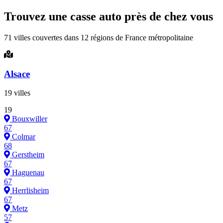
Trouvez une casse auto près de chez vous
71 villes couvertes dans 12 régions de France métropolitaine
Alsace
19 villes
19
Bouxwiller
67
Colmar
68
Gerstheim
67
Haguenau
67
Herrlisheim
67
Metz
57