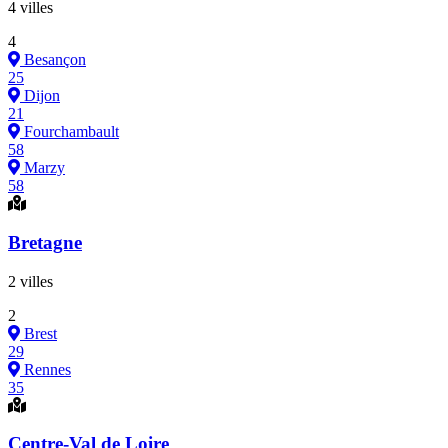
4 villes
4
Besançon
25
Dijon
21
Fourchambault
58
Marzy
58
Bretagne
2 villes
2
Brest
29
Rennes
35
Centre-Val de Loire