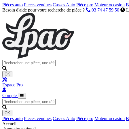
Pièces auto
Pieces vendues
Casses Auto
Pièce pro
Moteur occasion
B
Besoin d'aide pour votre recherche de pièce ?
03 74 47 59 50
L
OK
Espace Pro
Compte
OK
Pièces auto
Pieces vendues
Casses Auto
Pièce pro
Moteur occasion
B
Accueil
Annuaire national