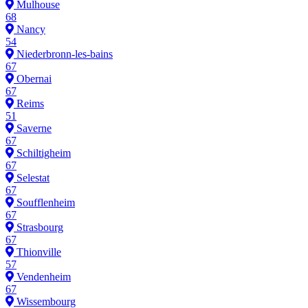
Mulhouse
68
Nancy
54
Niederbronn-les-bains
67
Obernai
67
Reims
51
Saverne
67
Schiltigheim
67
Selestat
67
Soufflenheim
67
Strasbourg
67
Thionville
57
Vendenheim
67
Wissembourg