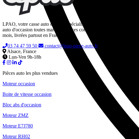
LPAO, votre casse auto en ligne spécialisée dans la vente de pièces
auto d'occasion toutes marques. Pièces contrôlées, garanties 24
mois, livrées partout en France.
03 74 47 59 50
contact@lpao-piece-auto.fr
Alsace, France
Lun-Ven 9h-18h
Pièces auto les plus vendues
Moteur occasion
Boite de vitesse occasion
Bloc abs d'occasion
Moteur ZMZ
Moteur E7J780
Moteur RH02