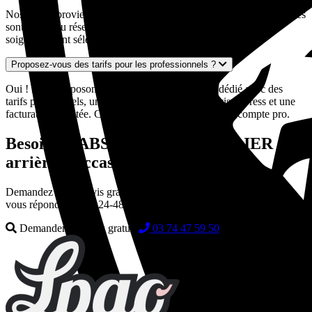
Nos pièces proviennent exclusivement de véhicules européens. Elles
sont issues du réseau de casses automobiles partenaires et sont
soigneusement sélectionnées pour leur qualité et leur état.
Proposez-vous des tarifs pour les professionnels ?
Oui ! Nous disposons d'un espace professionnel dédié avec des
tarifs préférentiels, un interlocuteur dédié, des devis express et une
facturation adaptée. Contactez-nous pour créer votre compte pro.
Besoin de ABSORBEUR BOUCLIER
arrière d'occasion ?
Demandez votre devis gratuit en quelques secondes. Nos experts
vous répondent sous 24-48h.
Demander un devis gratuit
03 74 47 59 50