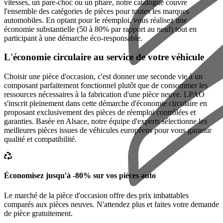
vitesses, un pare-choc ou un phare, notre catalogue couvre
l'ensemble des catégories de pièces pour toutes les marques
automobiles. En optant pour le réemploi, vous réalisez une
économie substantielle (50 à 80% par rapport au neuf) tout en
participant à une démarche éco-responsable.
L'économie circulaire au service de votre véhicule
Choisir une pièce d'occasion, c'est donner une seconde vie à un
composant parfaitement fonctionnel plutôt que de consommer les
ressources nécessaires à la fabrication d'une pièce neuve. LPAO
s'inscrit pleinement dans cette démarche d'économie circulaire en
proposant exclusivement des pièces de réemploi contrôlées et
garanties. Basée en Alsace, notre équipe d'experts sélectionne les
meilleures pièces issues de véhicules européens pour vous garantir
qualité et compatibilité.
Économisez jusqu'à -80% sur vos pièces auto
Le marché de la pièce d'occasion offre des prix imbattables
comparés aux pièces neuves. N'attendez plus et faites votre demande
de pièce gratuitement.