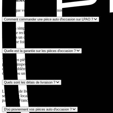
Tout ce que vous devez savoir sur nos pièces auto d'occasion
Comment commander une pièce auto d'occasion sur LPAO ?
C'est très simple ! Entrez votre numéro d'immatriculation dans notre
moteur de recherche, décrivez la pièce recherchée, et nous vous
envoyons un devis personnalisé sous 24 à 48 heures par mail ou
SMS. Une fois le devis validé, nous expédions votre pièce.
Quelle est la garantie sur les pièces d'occasion ?
Toutes nos pièces auto d'occasion sont garanties 24 mois. Chaque
pièce est inspectée et contrôlée par nos experts avant expédition. En
cas de problème, notre service client est à votre disposition pour un
échange ou un remboursement.
Quels sont les délais de livraison ?
Les délais de livraison varient généralement entre 2 et 5 jours ouvrés
selon votre localisation et la disponibilité de la pièce. Nous livrons
partout en France métropolitaine, y compris en Corse.
D'où proviennent vos pièces auto d'occasion ?