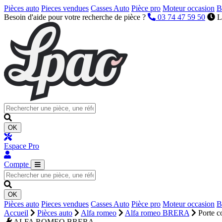
Pièces auto
Pieces vendues
Casses Auto
Pièce pro
Moteur occasion
B
Besoin d'aide pour votre recherche de pièce ?
03 74 47 59 50
L
OK
Espace Pro
Compte
OK
Pièces auto
Pieces vendues
Casses Auto
Pièce pro
Moteur occasion
B
Accueil
Pièces auto
Alfa romeo
Alfa romeo BRERA
Porte c
ALFA ROMEO BRERA