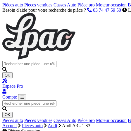
Pièces auto
Pieces vendues
Casses Auto
Pièce pro
Moteur occasion
B
Besoin d'aide pour votre recherche de pièce ?
03 74 47 59 50
L
OK
Espace Pro
Compte
OK
Pièces auto
Pieces vendues
Casses Auto
Pièce pro
Moteur occasion
B
Accueil
Pièces auto
Audi
Audi A3 - 1 S3
Pièces d'occasion