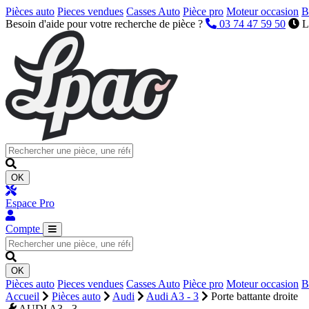
Pièces auto
Pieces vendues
Casses Auto
Pièce pro
Moteur occasion
B
Besoin d'aide pour votre recherche de pièce ?
03 74 47 59 50
L
OK
Espace Pro
Compte
OK
Pièces auto
Pieces vendues
Casses Auto
Pièce pro
Moteur occasion
B
Accueil
Pièces auto
Audi
Audi A3 - 3
Porte battante droite
AUDI A3 - 3