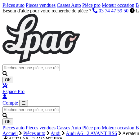
Pièces auto
Pieces vendues
Casses Auto
Pièce pro
Moteur occasion
B
Besoin d'aide pour votre recherche de pièce ?
03 74 47 59 50
L
OK
Espace Pro
Compte
OK
Pièces auto
Pieces vendues
Casses Auto
Pièce pro
Moteur occasion
B
Accueil
Pièces auto
Audi
Audi A6 - 2 AVANT RS6
Aerateur
AUDI A6 - 2 AVANT RS6