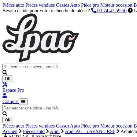
Pièces auto
Pieces vendues
Casses Auto
Pièce pro
Moteur occasion
B
Besoin d'aide pour votre recherche de pièce ?
03 74 47 59 50
L
OK
Espace Pro
Compte
OK
Pièces auto
Pieces vendues
Casses Auto
Pièce pro
Moteur occasion
B
Accueil
Pièces auto
Audi
Audi A6 - 5 AVANT RS6
Aerateur
AUDI A6 - 5 AVANT RS6