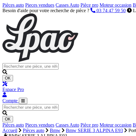
Pièces auto
Pieces vendues
Casses Auto
Pièce pro
Moteur occasion
B
Besoin d'aide pour votre recherche de pièce ?
03 74 47 59 50
L
OK
Espace Pro
Compte
OK
Pièces auto
Pieces vendues
Casses Auto
Pièce pro
Moteur occasion
B
Accueil
Pièces auto
Bmw
Bmw SERIE 3 ALPINA E93
Port
BMW SERIE 3 ALPINA E93