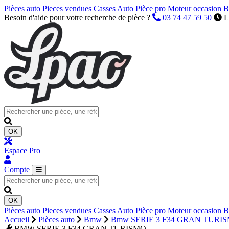
Pièces auto
Pieces vendues
Casses Auto
Pièce pro
Moteur occasion
B
Besoin d'aide pour votre recherche de pièce ?
03 74 47 59 50
L
OK
Espace Pro
Compte
OK
Pièces auto
Pieces vendues
Casses Auto
Pièce pro
Moteur occasion
B
Accueil
Pièces auto
Bmw
Bmw SERIE 3 F34 GRAN TURI
BMW SERIE 3 F34 GRAN TURISMO