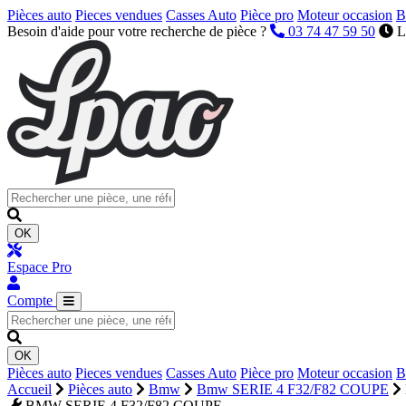
Pièces auto
Pieces vendues
Casses Auto
Pièce pro
Moteur occasion
B
Besoin d'aide pour votre recherche de pièce ?
03 74 47 59 50
L
OK
Espace Pro
Compte
OK
Pièces auto
Pieces vendues
Casses Auto
Pièce pro
Moteur occasion
B
Accueil
Pièces auto
Bmw
Bmw SERIE 4 F32/F82 COUPE
BMW SERIE 4 F32/F82 COUPE