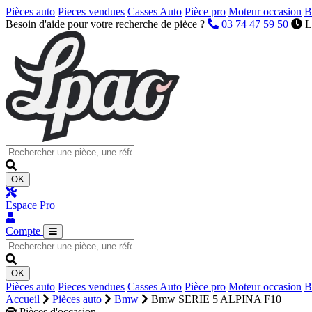
Pièces auto
Pieces vendues
Casses Auto
Pièce pro
Moteur occasion
B
Besoin d'aide pour votre recherche de pièce ?
03 74 47 59 50
L
OK
Espace Pro
Compte
OK
Pièces auto
Pieces vendues
Casses Auto
Pièce pro
Moteur occasion
B
Accueil
Pièces auto
Bmw
Bmw SERIE 5 ALPINA F10
Pièces d'occasion