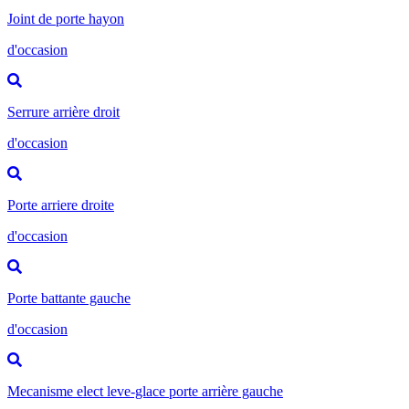
Joint de porte hayon
d'occasion
Serrure arrière droit
d'occasion
Porte arriere droite
d'occasion
Porte battante gauche
d'occasion
Mecanisme elect leve-glace porte arrière gauche