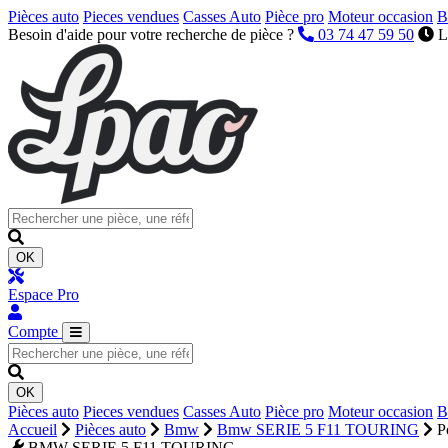
Pièces auto
Pieces vendues
Casses Auto
Pièce pro
Moteur occasion
B
Besoin d'aide pour votre recherche de pièce ?
03 74 47 59 50
L
OK
Espace Pro
Compte
OK
Pièces auto
Pieces vendues
Casses Auto
Pièce pro
Moteur occasion
B
Accueil
Pièces auto
Bmw
Bmw SERIE 5 F11 TOURING
P
BMW SERIE 5 F11 TOURING