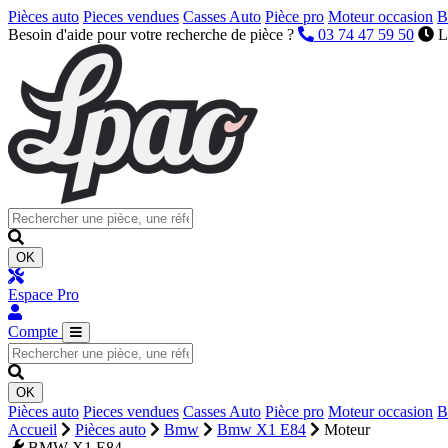
Pièces auto
Pieces vendues
Casses Auto
Pièce pro
Moteur occasion
B
Besoin d'aide pour votre recherche de pièce ?
03 74 47 59 50
L
OK
Espace Pro
Compte
OK
Pièces auto
Pieces vendues
Casses Auto
Pièce pro
Moteur occasion
B
Accueil
Pièces auto
Bmw
Bmw X1 E84
Moteur
BMW X1 E84