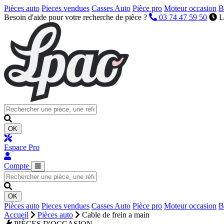
Pièces auto
Pieces vendues
Casses Auto
Pièce pro
Moteur occasion
B
Besoin d'aide pour votre recherche de pièce ?
03 74 47 59 50
L
OK
Espace Pro
Compte
OK
Pièces auto
Pieces vendues
Casses Auto
Pièce pro
Moteur occasion
B
Accueil
Pièces auto
Cable de frein a main
PIÈCES D'OCCASION