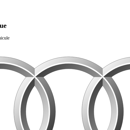
que
hicule