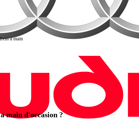
frein a main
a main d'occasion ?