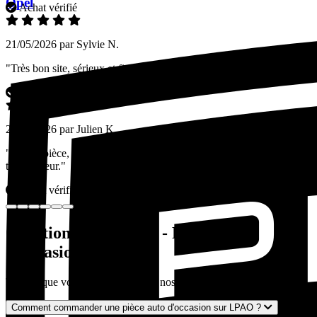
Opel
Achat vérifié
21/05/2026 par Sylvie N.
"Très bon site, sérieux et fiable. Je commanderai à nouveau."
Achat vérifié
21/05/2026 par Julien K.
"Bonne pièce, emballage très soigné. Un peu de retard sur le
transporteur."
Achat vérifié
Questions fréquentes - Pièces auto
d'occasion
Tout ce que vous devez savoir sur nos pièces auto d'occasion
Comment commander une pièce auto d'occasion sur LPAO ?