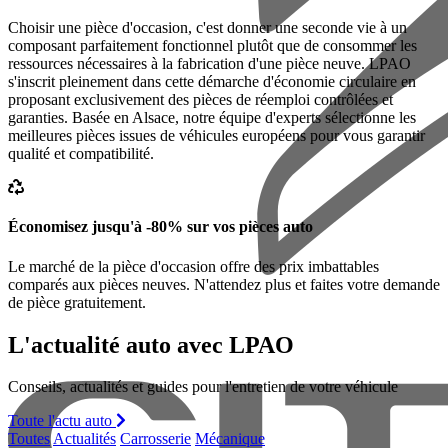
Choisir une pièce d'occasion, c'est donner une seconde vie à un
composant parfaitement fonctionnel plutôt que de consommer les
ressources nécessaires à la fabrication d'une pièce neuve. LPAO
s'inscrit pleinement dans cette démarche d'économie circulaire en
proposant exclusivement des pièces de réemploi contrôlées et
garanties. Basée en Alsace, notre équipe d'experts sélectionne les
meilleures pièces issues de véhicules européens pour vous garantir
qualité et compatibilité.
Économisez jusqu'à -80% sur vos pièces auto
Le marché de la pièce d'occasion offre des prix imbattables
comparés aux pièces neuves. N'attendez plus et faites votre demande
de pièce gratuitement.
L'actualité auto avec LPAO
Conseils, actualités et guides pour l'entretien de votre véhicule
Toute l'actu auto
Toutes
Actualités
Carrosserie
Mécanique