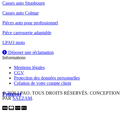
Casses auto Strasbourg
Casses auto Colmar
Pièces auto pour professionnel
Pièce carrosserie adaptable
LPAO moto
Déposer une réclamation
Informations
Mentions légales
CGV
Protection des données personnelles
Création de votre compte client
© 2026 LPAO. TOUS DROITS RÉSERVÉS. CONCEPTION
Peugeot
PAR
SAEZAM
.