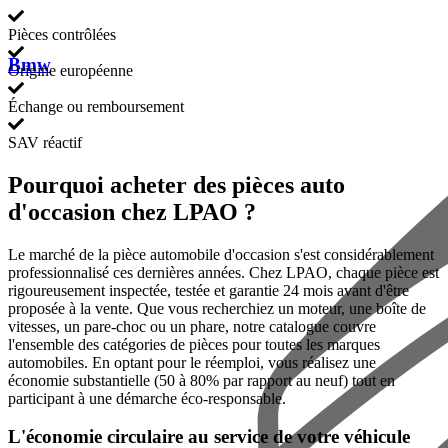
Pièces contrôlées
Bmw
Origine européenne
Échange ou remboursement
SAV réactif
Pourquoi acheter des pièces auto
d'occasion chez LPAO ?
Le marché de la pièce automobile d'occasion s'est considérablement
professionnalisé ces dernières années. Chez LPAO, chaque pièce est
rigoureusement inspectée, testée et garantie 24 mois avant d'être
proposée à la vente. Que vous recherchiez un moteur, une boîte de
vitesses, un pare-choc ou un phare, notre catalogue couvre
l'ensemble des catégories de pièces pour toutes les marques
automobiles. En optant pour le réemploi, vous réalisez une
économie substantielle (50 à 80% par rapport au neuf) tout en
participant à une démarche éco-responsable.
L'économie circulaire au service de votre véhicule