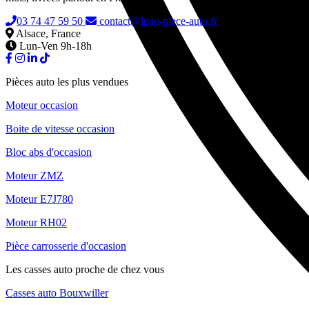
03 74 47 59 50
contact@lpao-piece-auto.fr
Alsace, France
Lun-Ven 9h-18h
Pièces auto les plus vendues
Moteur occasion
Boite de vitesse occasion
Bloc abs d'occasion
Moteur ZMZ
Moteur E7J780
Moteur RH02
Pièce carrosserie d'occasion
Les casses auto proche de chez vous
Casses auto Bouxwiller