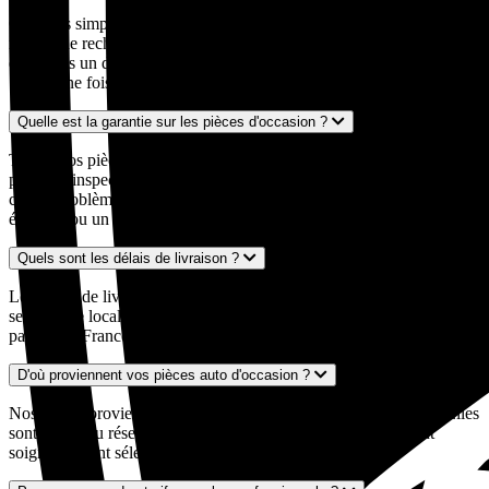
C'est très simple ! Entrez votre numéro d'immatriculation dans notre
moteur de recherche, décrivez la pièce recherchée, et nous vous
envoyons un devis personnalisé sous 24 à 48 heures par mail ou
SMS. Une fois le devis validé, nous expédions votre pièce.
Quelle est la garantie sur les pièces d'occasion ?
Toutes nos pièces auto d'occasion sont garanties 24 mois. Chaque
pièce est inspectée et contrôlée par nos experts avant expédition. En
cas de problème, notre service client est à votre disposition pour un
échange ou un remboursement.
Quels sont les délais de livraison ?
Les délais de livraison varient généralement entre 2 et 5 jours ouvrés
selon votre localisation et la disponibilité de la pièce. Nous livrons
partout en France métropolitaine, y compris en Corse.
D'où proviennent vos pièces auto d'occasion ?
Nos pièces proviennent exclusivement de véhicules européens. Elles
sont issues du réseau de casses automobiles partenaires et sont
soigneusement sélectionnées pour leur qualité et leur état.