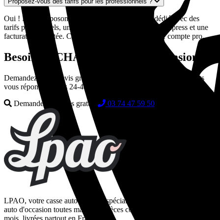
Proposez-vous des tarifs pour les professionnels ?
Oui ! Nous disposons d'un espace professionnel dédié avec des
tarifs préférentiels, un interlocuteur dédié, des devis express et une
facturation adaptée. Contactez-nous pour créer votre compte pro.
Besoin de CHARGEUR CD d'occasion ?
Demandez votre devis gratuit en quelques secondes. Nos experts
vous répondent sous 24-48h.
Demander un devis gratuit
03 74 47 59 50
LPAO, votre casse auto en ligne spécialisée dans la vente de pièces
auto d'occasion toutes marques. Pièces contrôlées, garanties 24
mois, livrées partout en France.