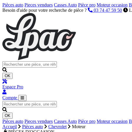
Pièces auto
Pieces vendues
Casses Auto
Pièce pro
Moteur occasion
B
Besoin d'aide pour votre recherche de pièce ?
03 74 47 59 50
L
OK
Espace Pro
Compte
OK
Pièces auto
Pieces vendues
Casses Auto
Pièce pro
Moteur occasion
B
Accueil
Pièces auto
Chevrolet
Moteur
PIÈCES D'OCCASION