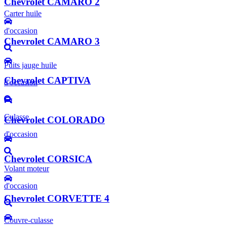
Chevrolet CAMARO 2
Carter huile
d'occasion
Chevrolet CAMARO 3
Puits jauge huile
Chevrolet CAPTIVA
d'occasion
Culasse
Chevrolet COLORADO
d'occasion
Chevrolet CORSICA
Volant moteur
d'occasion
Chevrolet CORVETTE 4
Couvre-culasse