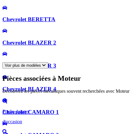
Chevrolet BERETTA
Chevrolet BLAZER 2
Chevrolet BLAZER 3
Voir plus de modèles
Pièces associées à Moteur
Chevrolet BLAZER 4
Découvrez les pièces mécaniques souvent recherchées avec Moteur
Poulie damper
Chevrolet CAMARO 1
d'occasion