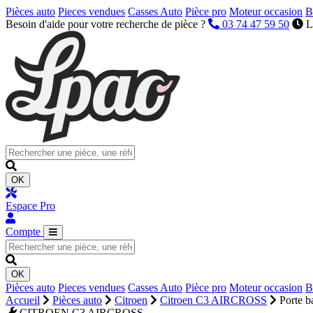
Pièces auto
Pieces vendues
Casses Auto
Pièce pro
Moteur occasion
B
Besoin d'aide pour votre recherche de pièce ?
03 74 47 59 50
L
OK
Espace Pro
Compte
OK
Pièces auto
Pieces vendues
Casses Auto
Pièce pro
Moteur occasion
B
Accueil
Pièces auto
Citroen
Citroen C3 AIRCROSS
Porte ba
CITROEN C3 AIRCROSS