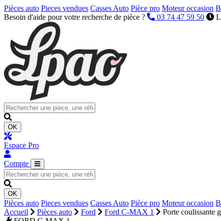
Pièces auto
Pieces vendues
Casses Auto
Pièce pro
Moteur occasion
B
Besoin d'aide pour votre recherche de pièce ?
03 74 47 59 50
L
OK
Espace Pro
Compte
OK
Pièces auto
Pieces vendues
Casses Auto
Pièce pro
Moteur occasion
B
Accueil
Pièces auto
Ford
Ford C-MAX 1
Porte coulissante 
FORD C-MAX 1