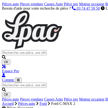
Pièces auto
Pieces vendues
Casses Auto
Pièce pro
Moteur occasion
B
Besoin d'aide pour votre recherche de pièce ?
03 74 47 59 50
L
OK
Espace Pro
Compte
OK
Pièces auto
Pieces vendues
Casses Auto
Pièce pro
Moteur occasion
B
Accueil
Pièces auto
Ford
Ford C-MAX 2
Pièces d'occasion