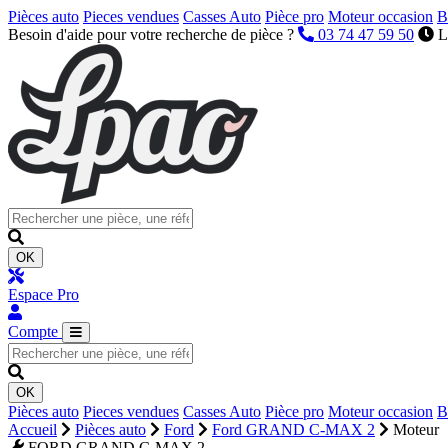
Pièces auto
Pieces vendues
Casses Auto
Pièce pro
Moteur occasion
B
Besoin d'aide pour votre recherche de pièce ?
03 74 47 59 50
L
OK
Espace Pro
Compte
OK
Pièces auto
Pieces vendues
Casses Auto
Pièce pro
Moteur occasion
B
Accueil
Pièces auto
Ford
Ford GRAND C-MAX 2
Moteur
FORD GRAND C-MAX 2