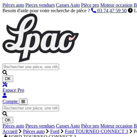
Pièces auto
Pieces vendues
Casses Auto
Pièce pro
Moteur occasion
B
Besoin d'aide pour votre recherche de pièce ?
03 74 47 59 50
L
OK
Espace Pro
Compte
OK
Pièces auto
Pieces vendues
Casses Auto
Pièce pro
Moteur occasion
B
Accueil
Pièces auto
Ford
Ford TOURNEO CONNECT 3
P
FORD TOURNEO CONNECT 3