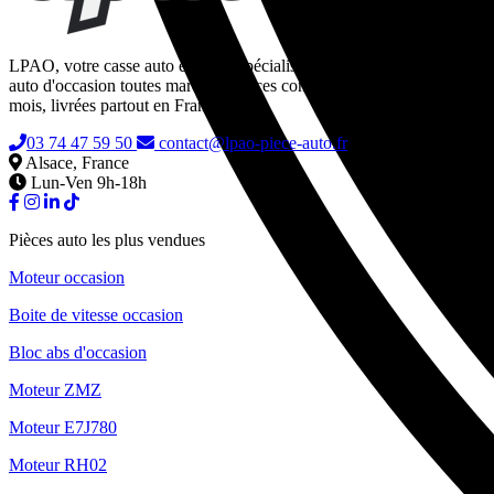
LPAO, votre casse auto en ligne spécialisée dans la vente de pièces
auto d'occasion toutes marques. Pièces contrôlées, garanties 24
mois, livrées partout en France.
03 74 47 59 50
contact@lpao-piece-auto.fr
Alsace, France
Lun-Ven 9h-18h
Pièces auto les plus vendues
Moteur occasion
Boite de vitesse occasion
Bloc abs d'occasion
Moteur ZMZ
Moteur E7J780
Moteur RH02