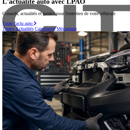
L'actualité auto avec LPAO
Conseils, actualités et guides pour l'entretien de votre véhicule
Toute l'actu auto
Toutes
Actualités
Carrosserie
Mécanique
Citroen