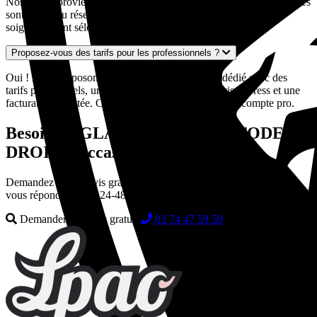
Nos pièces proviennent exclusivement de véhicules européens. Elles
sont issues du réseau de casses automobiles partenaires et sont
soigneusement sélectionnées pour leur qualité et leur état.
Proposez-vous des tarifs pour les professionnels ?
Oui ! Nous disposons d'un espace professionnel dédié avec des
tarifs préférentiels, un interlocuteur dédié, des devis express et une
facturation adaptée. Contactez-nous pour créer votre compte pro.
Besoin de GLACE AVANT CUSTODE
DROIT d'occasion ?
Demandez votre devis gratuit en quelques secondes. Nos experts
vous répondent sous 24-48h.
Demander un devis gratuit
03 74 47 59 50