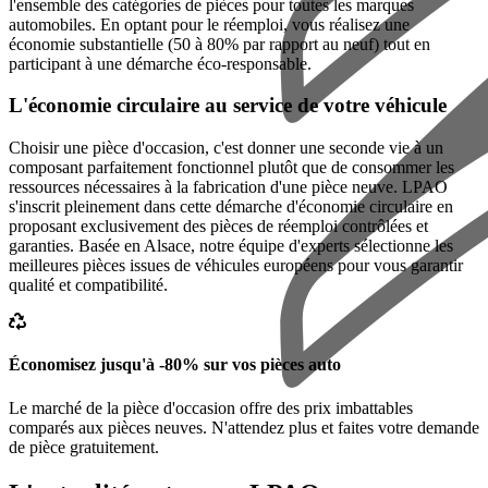
l'ensemble des catégories de pièces pour toutes les marques
automobiles. En optant pour le réemploi, vous réalisez une
économie substantielle (50 à 80% par rapport au neuf) tout en
participant à une démarche éco-responsable.
L'économie circulaire au service de votre véhicule
Choisir une pièce d'occasion, c'est donner une seconde vie à un
composant parfaitement fonctionnel plutôt que de consommer les
ressources nécessaires à la fabrication d'une pièce neuve. LPAO
s'inscrit pleinement dans cette démarche d'économie circulaire en
proposant exclusivement des pièces de réemploi contrôlées et
garanties. Basée en Alsace, notre équipe d'experts sélectionne les
meilleures pièces issues de véhicules européens pour vous garantir
qualité et compatibilité.
Économisez jusqu'à -80% sur vos pièces auto
Le marché de la pièce d'occasion offre des prix imbattables
comparés aux pièces neuves. N'attendez plus et faites votre demande
de pièce gratuitement.