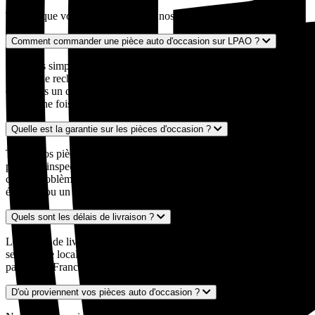
Tout ce que vous devez savoir sur nos pièces auto d'occasion
Comment commander une pièce auto d'occasion sur LPAO ?
C'est très simple ! Entrez votre numéro d'immatriculation dans notre
moteur de recherche, décrivez la pièce recherchée, et nous vous
envoyons un devis personnalisé sous 24 à 48 heures par mail ou
SMS. Une fois le devis validé, nous expédions votre pièce.
Quelle est la garantie sur les pièces d'occasion ?
Toutes nos pièces auto d'occasion sont garanties 24 mois. Chaque
pièce est inspectée et contrôlée par nos experts avant expédition. En
cas de problème, notre service client est à votre disposition pour un
échange ou un remboursement.
Quels sont les délais de livraison ?
Les délais de livraison varient généralement entre 2 et 5 jours ouvrés
selon votre localisation et la disponibilité de la pièce. Nous livrons
partout en France métropolitaine, y compris en Corse.
D'où proviennent vos pièces auto d'occasion ?