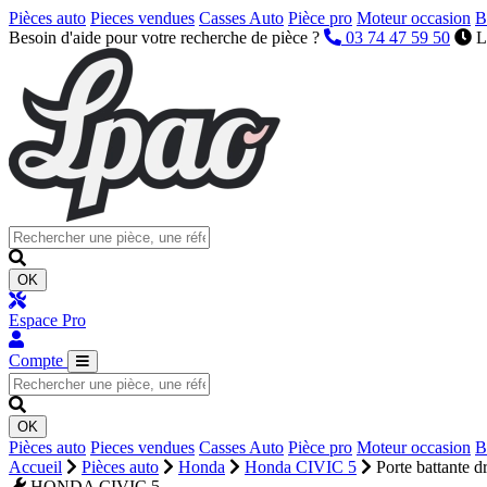
Pièces auto
Pieces vendues
Casses Auto
Pièce pro
Moteur occasion
B
Besoin d'aide pour votre recherche de pièce ?
03 74 47 59 50
L
OK
Espace Pro
Compte
OK
Pièces auto
Pieces vendues
Casses Auto
Pièce pro
Moteur occasion
B
Accueil
Pièces auto
Honda
Honda CIVIC 5
Porte battante dr
HONDA CIVIC 5