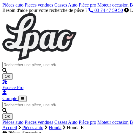
Pièces auto
Pieces vendues
Casses Auto
Pièce pro
Moteur occasion
B
Besoin d'aide pour votre recherche de pièce ?
03 74 47 59 50
L
OK
Espace Pro
Compte
OK
Pièces auto
Pieces vendues
Casses Auto
Pièce pro
Moteur occasion
B
Accueil
Pièces auto
Honda
Honda E
Pièces d'occasion