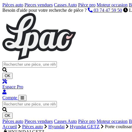
Pièces auto
Pieces vendues
Casses Auto
Pièce pro
Moteur occasion
B
Besoin d'aide pour votre recherche de pièce ?
03 74 47 59 50
L
OK
Espace Pro
Compte
OK
Pièces auto
Pieces vendues
Casses Auto
Pièce pro
Moteur occasion
B
Accueil
Pièces auto
Hyundai
Hyundai GETZ
Porte coulissa
HYUNDAI GETZ