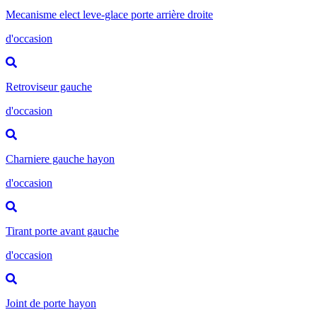
Mecanisme elect leve-glace porte arrière droite
d'occasion
Retroviseur gauche
d'occasion
Charniere gauche hayon
d'occasion
Tirant porte avant gauche
d'occasion
Joint de porte hayon