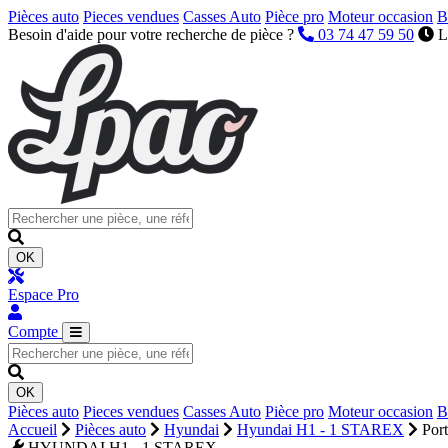
Pièces auto
Pieces vendues
Casses Auto
Pièce pro
Moteur occasion
B
Besoin d'aide pour votre recherche de pièce ?
03 74 47 59 50
L
OK
Espace Pro
Compte
OK
Pièces auto
Pieces vendues
Casses Auto
Pièce pro
Moteur occasion
B
Accueil
Pièces auto
Hyundai
Hyundai H1 - 1 STAREX
Port
HYUNDAI H1 - 1 STAREX