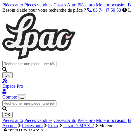
Pièces auto
Pieces vendues
Casses Auto
Pièce pro
Moteur occasion
B
Besoin d'aide pour votre recherche de pièce ?
03 74 47 59 50
L
OK
Espace Pro
Compte
OK
Pièces auto
Pieces vendues
Casses Auto
Pièce pro
Moteur occasion
B
Accueil
Pièces auto
Isuzu
Isuzu D-MAX 2
Moteur
ISUZU D-MAX 2