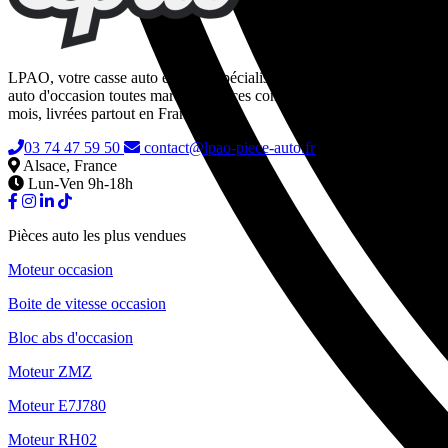
LPAO, votre casse auto en ligne spécialisée dans la vente de pièces
auto d'occasion toutes marques. Pièces contrôlées, garanties 24
mois, livrées partout en France.
03 74 47 59 50
contact@lpao-piece-auto.fr
Alsace, France
Lun-Ven 9h-18h
Pièces auto les plus vendues
Moteur occasion
Boite de vitesse occasion
Bloc abs d'occasion
Moteur ZMZ
Moteur E7J780
Moteur RH02