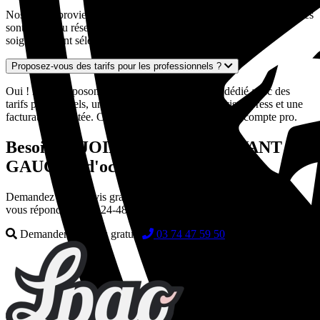
Nos pièces proviennent exclusivement de véhicules européens. Elles
sont issues du réseau de casses automobiles partenaires et sont
soigneusement sélectionnées pour leur qualité et leur état.
Proposez-vous des tarifs pour les professionnels ?
Oui ! Nous disposons d'un espace professionnel dédié avec des
tarifs préférentiels, un interlocuteur dédié, des devis express et une
facturation adaptée. Contactez-nous pour créer votre compte pro.
Besoin de JOINT DE PORTE AVANT
GAUCHE d'occasion ?
Demandez votre devis gratuit en quelques secondes. Nos experts
vous répondent sous 24-48h.
Demander un devis gratuit
03 74 47 59 50