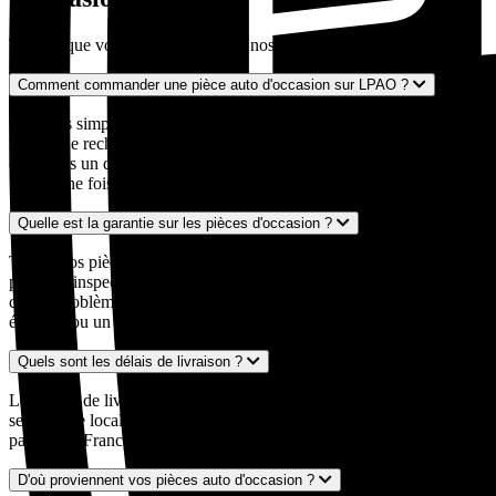
Tout ce que vous devez savoir sur nos pièces auto d'occasion
Comment commander une pièce auto d'occasion sur LPAO ?
C'est très simple ! Entrez votre numéro d'immatriculation dans notre
moteur de recherche, décrivez la pièce recherchée, et nous vous
envoyons un devis personnalisé sous 24 à 48 heures par mail ou
SMS. Une fois le devis validé, nous expédions votre pièce.
Quelle est la garantie sur les pièces d'occasion ?
Toutes nos pièces auto d'occasion sont garanties 24 mois. Chaque
pièce est inspectée et contrôlée par nos experts avant expédition. En
cas de problème, notre service client est à votre disposition pour un
échange ou un remboursement.
Quels sont les délais de livraison ?
Les délais de livraison varient généralement entre 2 et 5 jours ouvrés
selon votre localisation et la disponibilité de la pièce. Nous livrons
partout en France métropolitaine, y compris en Corse.
D'où proviennent vos pièces auto d'occasion ?