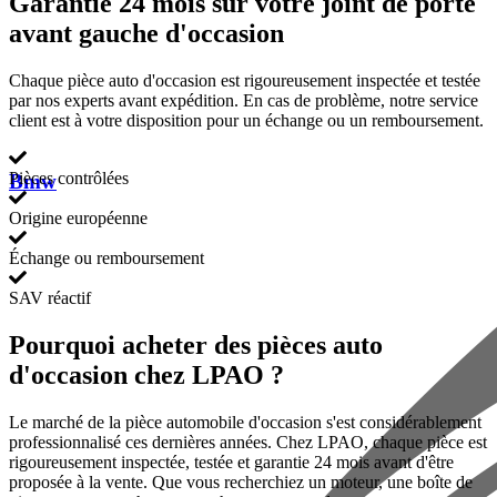
Garantie 24 mois sur votre joint de porte
avant gauche d'occasion
Chaque pièce auto d'occasion est rigoureusement inspectée et testée
par nos experts avant expédition. En cas de problème, notre service
client est à votre disposition pour un échange ou un remboursement.
Pièces contrôlées
Bmw
Origine européenne
Échange ou remboursement
SAV réactif
Pourquoi acheter des pièces auto
d'occasion chez LPAO ?
Le marché de la pièce automobile d'occasion s'est considérablement
professionnalisé ces dernières années. Chez LPAO, chaque pièce est
rigoureusement inspectée, testée et garantie 24 mois avant d'être
proposée à la vente. Que vous recherchiez un moteur, une boîte de