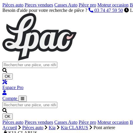
Pièces auto
Pieces vendues
Casses Auto
Pièce pro
Moteur occasion
B
Besoin d'aide pour votre recherche de pièce ?
03 74 47 59 50
L
OK
Espace Pro
Compte
OK
Pièces auto
Pieces vendues
Casses Auto
Pièce pro
Moteur occasion
B
Accueil
Pièces auto
Kia
Kia CLARUS
Pont arriere
KIA CLARUS