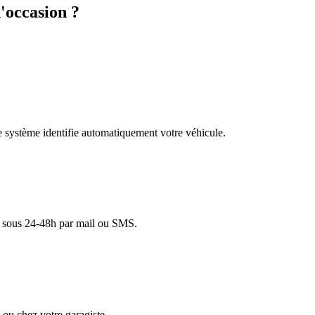
'occasion ?
re système identifie automatiquement votre véhicule.
lé sous 24-48h par mail ou SMS.
ou chez votre garagiste.