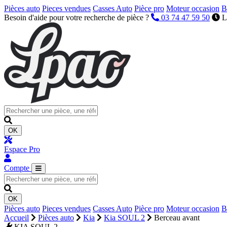
Pièces auto
Pieces vendues
Casses Auto
Pièce pro
Moteur occasion
B
Besoin d'aide pour votre recherche de pièce ?
03 74 47 59 50
L
OK
Espace Pro
Compte
OK
Pièces auto
Pieces vendues
Casses Auto
Pièce pro
Moteur occasion
B
Accueil
Pièces auto
Kia
Kia SOUL 2
Berceau avant
KIA SOUL 2