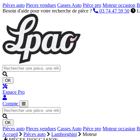
Pièces auto
Pieces vendues
Casses Auto
Pièce pro
Moteur occasion
B
Besoin d'aide pour votre recherche de pièce ?
03 74 47 59 50
L
OK
Espace Pro
Compte
OK
Pièces auto
Pieces vendues
Casses Auto
Pièce pro
Moteur occasion
B
Accueil
Pièces auto
Lamborghini
Moteur
PIÈCES D'OCCASION