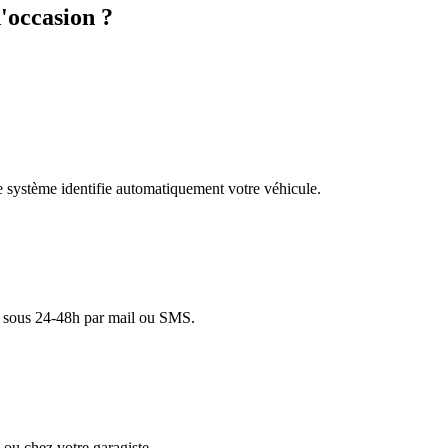
'occasion ?
re système identifie automatiquement votre véhicule.
lé sous 24-48h par mail ou SMS.
ou chez votre garagiste.