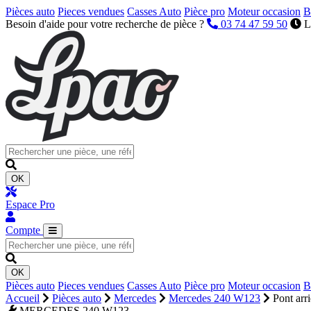
Pièces auto
Pieces vendues
Casses Auto
Pièce pro
Moteur occasion
B
Besoin d'aide pour votre recherche de pièce ?
03 74 47 59 50
L
OK
Espace Pro
Compte
OK
Pièces auto
Pieces vendues
Casses Auto
Pièce pro
Moteur occasion
B
Accueil
Pièces auto
Mercedes
Mercedes 240 W123
Pont arri
MERCEDES 240 W123