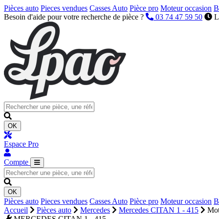
Pièces auto
Pieces vendues
Casses Auto
Pièce pro
Moteur occasion
B
Besoin d'aide pour votre recherche de pièce ?
03 74 47 59 50
L
OK
Espace Pro
Compte
OK
Pièces auto
Pieces vendues
Casses Auto
Pièce pro
Moteur occasion
B
Accueil
Pièces auto
Mercedes
Mercedes CITAN 1 - 415
Mot
MERCEDES CITAN 1 - 415