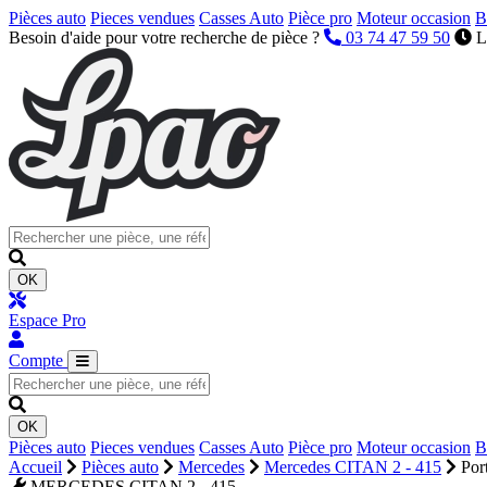
Pièces auto
Pieces vendues
Casses Auto
Pièce pro
Moteur occasion
B
Besoin d'aide pour votre recherche de pièce ?
03 74 47 59 50
L
OK
Espace Pro
Compte
OK
Pièces auto
Pieces vendues
Casses Auto
Pièce pro
Moteur occasion
B
Accueil
Pièces auto
Mercedes
Mercedes CITAN 2 - 415
Por
MERCEDES CITAN 2 - 415