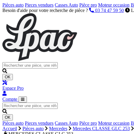
Pièces auto
Pieces vendues
Casses Auto
Pièce pro
Moteur occasion
B
Besoin d'aide pour votre recherche de pièce ?
03 74 47 59 50
L
OK
Espace Pro
Compte
OK
Pièces auto
Pieces vendues
Casses Auto
Pièce pro
Moteur occasion
B
Accueil
Pièces auto
Mercedes
Mercedes CLASSE GLC 253
MERCEDES CLASSE GLC 253