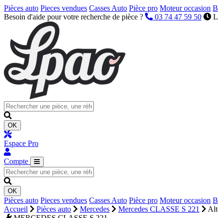
Pièces auto
Pieces vendues
Casses Auto
Pièce pro
Moteur occasion
B
Besoin d'aide pour votre recherche de pièce ?
03 74 47 59 50
L
OK
Espace Pro
Compte
OK
Pièces auto
Pieces vendues
Casses Auto
Pièce pro
Moteur occasion
B
Accueil
Pièces auto
Mercedes
Mercedes CLASSE S 221
Alt
MERCEDES CLASSE S 221