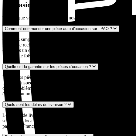
d'occasion
Tout ce que vous devez savoir sur nos pièces auto d'occasion
Comment commander une pièce auto d'occasion sur LPAO ?
C'est très simple ! Entrez votre numéro d'immatriculation dans notre
moteur de recherche, décrivez la pièce recherchée, et nous vous
envoyons un devis personnalisé sous 24 à 48 heures par mail ou
SMS. Une fois le devis validé, nous expédions votre pièce.
Quelle est la garantie sur les pièces d'occasion ?
Toutes nos pièces auto d'occasion sont garanties 24 mois. Chaque
pièce est inspectée et contrôlée par nos experts avant expédition. En
cas de problème, notre service client est à votre disposition pour un
échange ou un remboursement.
Quels sont les délais de livraison ?
Les délais de livraison varient généralement entre 2 et 5 jours ouvrés
selon votre localisation et la disponibilité de la pièce. Nous livrons
partout en France métropolitaine, y compris en Corse.