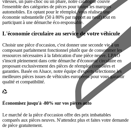
vitesses, un pare-choc ou un phare, notre catalogue couvre
l'ensemble des catégories de pièces pour toutes les marques
automobiles. En optant pour le réemploi, vous réalisez une
économie substantielle (50 à 80% par rapport au neuf) tout en
participant à une démarche éco-responsable.
L'économie circulaire au service de votre véhicule
Choisir une pièce d'occasion, c'est donner une seconde vie à un
composant parfaitement fonctionnel plutôt que de consommer les
ressources nécessaires à la fabrication d'une pièce neuve. LPAO
s'inscrit pleinement dans cette démarche d'économie circulaire en
proposant exclusivement des pièces de réemploi contrôlées et
garanties. Basée en Alsace, notre équipe d'experts sélectionne les
meilleures pièces issues de véhicules européens pour vous garantir
qualité et compatibilité.
Économisez jusqu'à -80% sur vos pièces auto
Le marché de la pièce d'occasion offre des prix imbattables
comparés aux pièces neuves. N'attendez plus et faites votre demande
de pièce gratuitement.