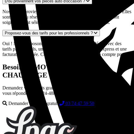
D'où proviennent vos pièces auto d'occasion ?
Nos pièces proviennent exclusivement de véhicules européens. Elles
sont issues du réseau de casses automobiles partenaires et sont
soigneusement sélectionnées pour leur qualité et leur état.
Proposez-vous des tarifs pour les professionnels ?
Oui ! Nous disposons d'un espace professionnel dédié avec des
tarifs préférentiels, un interlocuteur dédié, des devis express et une
facturation adaptée. Contactez-nous pour créer votre compte pro.
Besoin de MOTOVENTILATEUR
CHAUFFAGE d'occasion ?
Demandez votre devis gratuit en quelques secondes. Nos experts
vous répondent sous 24-48h.
Demander un devis gratuit
03 74 47 59 50