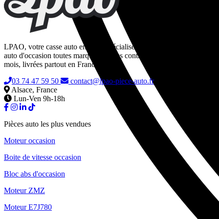
LPAO, votre casse auto en ligne spécialisée dans la vente de pièces
auto d'occasion toutes marques. Pièces contrôlées, garanties 24
mois, livrées partout en France.
03 74 47 59 50
contact@lpao-piece-auto.fr
Alsace, France
Lun-Ven 9h-18h
Pièces auto les plus vendues
Moteur occasion
Boite de vitesse occasion
Bloc abs d'occasion
Moteur ZMZ
Moteur E7J780