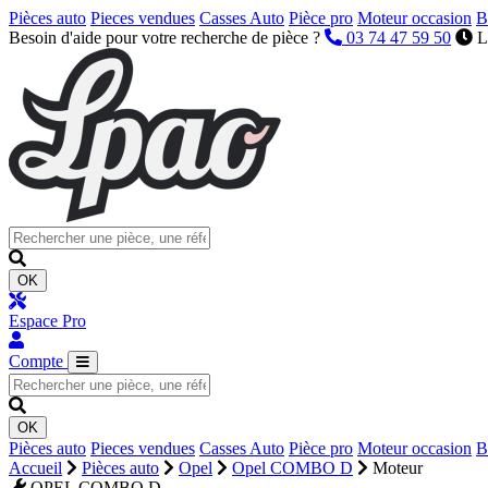
Pièces auto
Pieces vendues
Casses Auto
Pièce pro
Moteur occasion
B
Besoin d'aide pour votre recherche de pièce ?
03 74 47 59 50
L
OK
Espace Pro
Compte
OK
Pièces auto
Pieces vendues
Casses Auto
Pièce pro
Moteur occasion
B
Accueil
Pièces auto
Opel
Opel COMBO D
Moteur
OPEL COMBO D