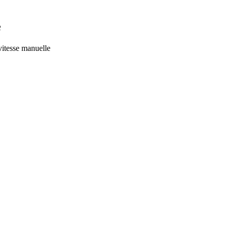
e
vitesse manuelle