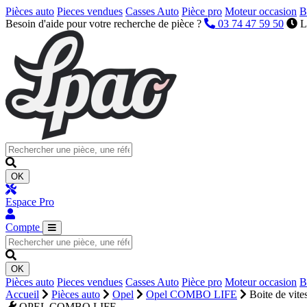
Pièces auto
Pieces vendues
Casses Auto
Pièce pro
Moteur occasion
B
Besoin d'aide pour votre recherche de pièce ?
03 74 47 59 50
L
OK
Espace Pro
Compte
OK
Pièces auto
Pieces vendues
Casses Auto
Pièce pro
Moteur occasion
B
Accueil
Pièces auto
Opel
Opel COMBO LIFE
Boite de vite
OPEL COMBO LIFE