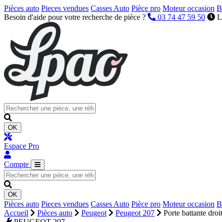
Pièces auto
Pieces vendues
Casses Auto
Pièce pro
Moteur occasion
B
Besoin d'aide pour votre recherche de pièce ?
03 74 47 59 50
L
OK
Espace Pro
Compte
OK
Pièces auto
Pieces vendues
Casses Auto
Pièce pro
Moteur occasion
B
Accueil
Pièces auto
Peugeot
Peugeot 207
Porte battante droi
PEUGEOT 207