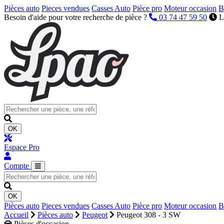
Pièces auto
Pieces vendues
Casses Auto
Pièce pro
Moteur occasion
B
Besoin d'aide pour votre recherche de pièce ?
03 74 47 59 50
L
OK
Espace Pro
Compte
OK
Pièces auto
Pieces vendues
Casses Auto
Pièce pro
Moteur occasion
B
Accueil
Pièces auto
Peugeot
Peugeot 308 - 3 SW
Pièces d'occasion