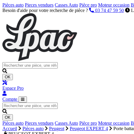
Pièces auto
Pieces vendues
Casses Auto
Pièce pro
Moteur occasion
B
Besoin d'aide pour votre recherche de pièce ?
03 74 47 59 50
L
OK
Espace Pro
Compte
OK
Pièces auto
Pieces vendues
Casses Auto
Pièce pro
Moteur occasion
B
Accueil
Pièces auto
Peugeot
Peugeot EXPERT 4
Porte batta
PEUGEOT EXPERT 4