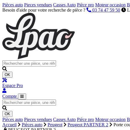
Pièces auto
Pieces vendues
Casses Auto
Pièce pro
Moteur occasion
B
Besoin d'aide pour votre recherche de pièce ?
03 74 47 59 50
L
OK
Espace Pro
Compte
OK
Pièces auto
Pieces vendues
Casses Auto
Pièce pro
Moteur occasion
B
Accueil
Pièces auto
Peugeot
Peugeot PARTNER 2
Porte co
PEUGEOT PARTNER 2