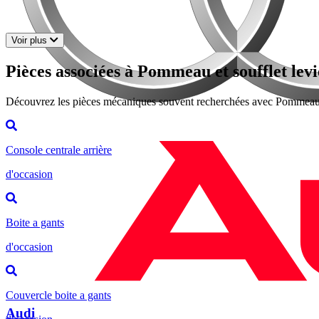
Voir plus
Pièces associées à Pommeau et soufflet lev
Découvrez les pièces mécaniques souvent recherchées avec Pommeau e
Console centrale arrière
d'occasion
Boite a gants
d'occasion
Couvercle boite a gants
Audi