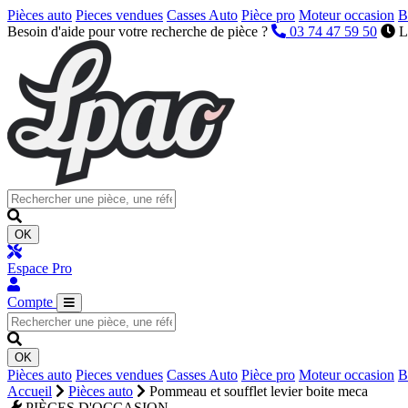
Pièces auto
Pieces vendues
Casses Auto
Pièce pro
Moteur occasion
B
Besoin d'aide pour votre recherche de pièce ?
03 74 47 59 50
L
OK
Espace Pro
Compte
OK
Pièces auto
Pieces vendues
Casses Auto
Pièce pro
Moteur occasion
B
Accueil
Pièces auto
Pommeau et soufflet levier boite meca
PIÈCES D'OCCASION