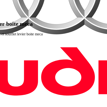
ier boite meca
t soufflet levier boite meca