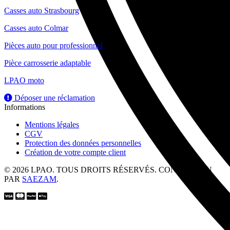
Casses auto Strasbourg
Casses auto Colmar
Pièces auto pour professionnel
Pièce carrosserie adaptable
LPAO moto
Déposer une réclamation
Informations
Mentions légales
CGV
Protection des données personnelles
Création de votre compte client
© 2026 LPAO. TOUS DROITS RÉSERVÉS. CONCEPTION
PAR
SAEZAM
.