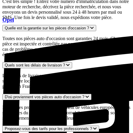
C'est très simple ! Entrez votre numéro d'immatriculation dans notre
moteur de recherche, décrivez la pièce recherchée, et nous vous
envoyons un devis personnalisé sous 24 à 48 heures par mail ou
SMS. Une fois le devis validé, nous expédions votre pièce.
Opel
Quelle est la garantie sur les pièces d'occasion ?
Toutes nos pièces auto d'occasion sont garanties 24 mois. Chaque
pièce est inspectée et contrôlée par nos experts avant expédition. En
cas de problème, notre service client est à votre disposition pour un
échange ou un remboursement.
Quels sont les délais de livraison ?
Les délais de livraison varient généralement entre 2 et 5 jours ouvrés
selon votre localisation et la disponibilité de la pièce. Nous livrons
partout en France métropolitaine, y compris en Corse.
D'où proviennent vos pièces auto d'occasion ?
Nos pièces proviennent exclusivement de véhicules européens. Elles
sont issues du réseau de casses automobiles partenaires et sont
soigneusement sélectionnées pour leur qualité et leur état.
Proposez-vous des tarifs pour les professionnels ?