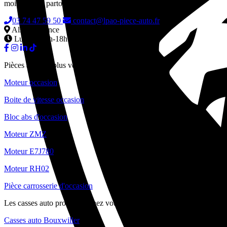
mois, livrées partout en France.
03 74 47 59 50
contact@lpao-piece-auto.fr
Alsace, France
Lun-Ven 9h-18h
Pièces auto les plus vendues
Moteur occasion
Boite de vitesse occasion
Bloc abs d'occasion
Moteur ZMZ
Moteur E7J780
Moteur RH02
Pièce carrosserie d'occasion
Les casses auto proche de chez vous
Casses auto Bouxwiller