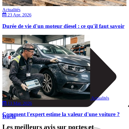
Actualités
23 Apr. 2026
Durée de vie d'un moteur diesel : ce qu'il faut savoir
Actualités
13 Mar. 2026
Comment l'expert estime la valeur d'une voiture ?
Dacia
Les meilleurs avis sur portes et