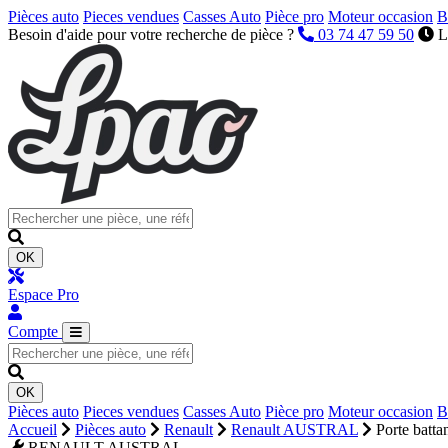
Pièces auto
Pieces vendues
Casses Auto
Pièce pro
Moteur occasion
B
Besoin d'aide pour votre recherche de pièce ?
03 74 47 59 50
L
OK
Espace Pro
Compte
OK
Pièces auto
Pieces vendues
Casses Auto
Pièce pro
Moteur occasion
B
Accueil
Pièces auto
Renault
Renault AUSTRAL
Porte battan
RENAULT AUSTRAL